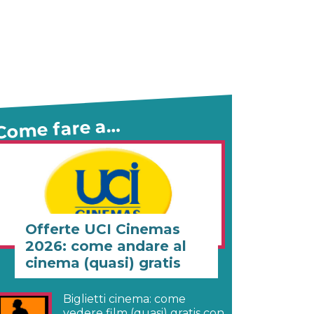
Come fare a…
Offerte UCI Cinemas
2026: come andare al
cinema (quasi) gratis
Biglietti cinema: come
vedere film (quasi) gratis con