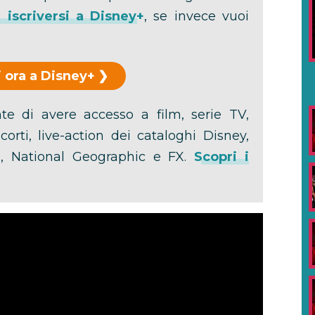
iscriversi a Disney+
, se invece vuoi
 ora a Disney+
e di avere accesso a film, serie TV,
orti, live-action dei cataloghi Disney,
lu, National Geographic e FX.
Scopri i