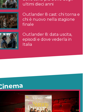
ultimi dieci anni
Outlander 8 cast: chi torna e
chi è nuovo nella stagione
finale
Outlander 8: data uscita,
episodi e dove vederla in
Italia
Cinema