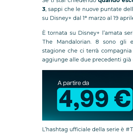
Se ti stai chiedendo
quando esco
3
, sappi che le nuove puntate dell
su Disney+ dal 1° marzo al 19 april
È tornata su Disney+ l’amata seri
The Mandalorian. 8 sono gli 
stagione che ci terrà compagnia 
aggiunge alle due precedenti già 
Abbonamento
Disney+
in
promozione
L’hashtag ufficiale della serie è 