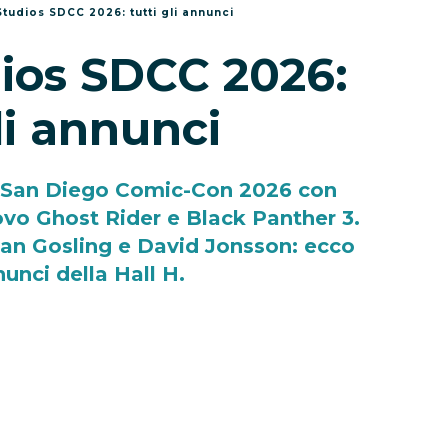
Studios SDCC 2026: tutti gli annunci
ios SDCC 2026:
gli annunci
l San Diego Comic-Con 2026 con
vo Ghost Rider e Black Panther 3.
an Gosling e David Jonsson: ecco
nunci della Hall H.
-
Eleonora Redazione
 il San Diego Comic-Con 2026
con una
i, ospiti a sorpresa e nuovi progetti per il
verse. Durante lo showcase del 26 luglio