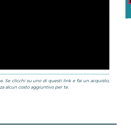
e. Se clicchi su uno di questi link e fai un acquisto,
 alcun costo aggiuntivo per te.