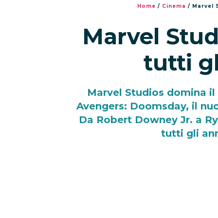
Home
/
Cinema
/
Marvel 
Marvel Stud
tutti 
Marvel Studios domina i
Avengers: Doomsday, il nuo
Da Robert Downey Jr. a Ry
tutti gli an
29/07/2026
Marvel Studios ha conquistato
presentazione ricca di anticipazion
futuro del Marvel Cinematic Uni