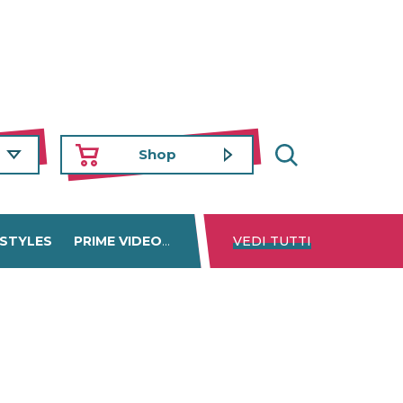
Shop
 STYLES
PRIME VIDEO
DISNEY+
VEDI TUTTI
NETFLIX
TROVA 