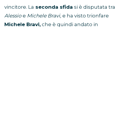
vincitore. La
seconda sfida
si è disputata tra
Alessio
e
Michele Bravi
, e ha visto trionfare
Michele Bravi,
che è quindi andato in
finalissima con
Irama
. Tra
Michele
e
Irama
ha
trionfato
Irama
,
vincitore di Amici Speciali
.
Quindi:
Alessio
vince la prima manche della finale
di Amici Speciali
Michele
vince la seconda manche della
finale di Amici Speciali
Irama
vince la finalissima di Amici Speciali,
diventando il
vincitore della prima
edizione di Amici Speciali