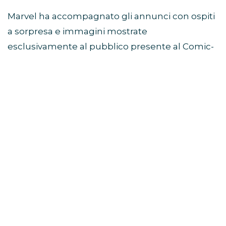
Marvel ha accompagnato gli annunci con ospiti
a sorpresa e immagini mostrate
esclusivamente al pubblico presente al Comic-
Con. Il recap ufficiale pubblicato da Marvel ha
confermato le principali novità presentate
durante il panel del 26 luglio.
Avengers: Doomsday, Robert
Downey Jr. guida il mega-
panel
Il momento centrale dello showcase Marvel
Studios SDCC 2026 è stato il grande panel
dedicato ad
Avengers: Doomsday
.