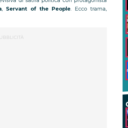
evisiva di satira politica con protagonista
a
,
Servant of the People
. Ecco trama,