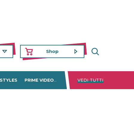
Shop
 STYLES
PRIME VIDEO
DISNEY+
VEDI TUTTI
NETFLIX
TROVA 