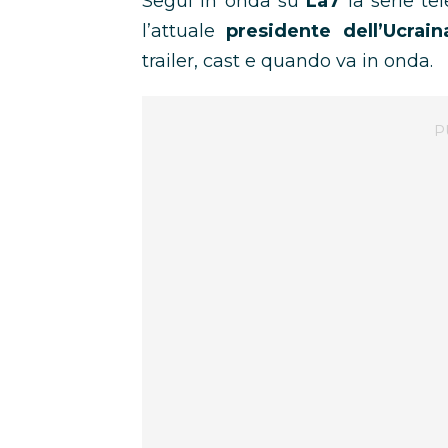
Segui in onda su
La7
la serie tel
l’attuale
presidente dell’Ucrain
trailer, cast e quando va in onda.