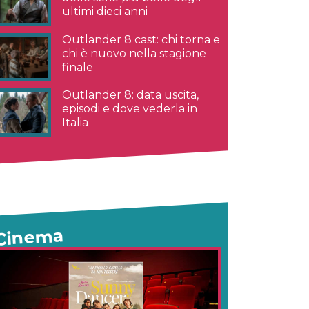
ultimi dieci anni
Outlander 8 cast: chi torna e
chi è nuovo nella stagione
finale
Outlander 8: data uscita,
episodi e dove vederla in
Italia
Cinema