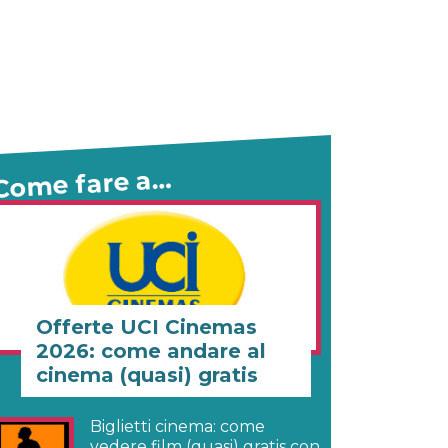
Come fare a…
Offerte UCI Cinemas
2026: come andare al
cinema (quasi) gratis
Biglietti cinema: come
vedere film (quasi) gratis con