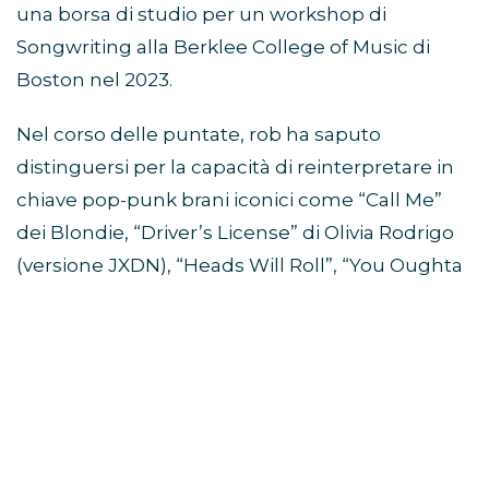
una borsa di studio per un workshop di
Songwriting alla Berklee College of Music di
Boston nel 2023.
Nel corso delle puntate, rob ha saputo
distinguersi per la capacità di reinterpretare in
chiave pop-punk brani iconici come “Call Me”
dei Blondie, “Driver’s License” di Olivia Rodrigo
(versione JXDN), “Heads Will Roll”, “You Oughta
Know”, “Bring Me to Life”, “What’s Up?” e molti
altri. La sua cifra stilistica si è rivelata fresca,
energica e riconoscibile.
L’inedito
“CENTO RAGAZZE”
è una scarica
emotiva pop-punk che racconta la fine di una
relazione come una crisi d’astinenza emotiva: lui