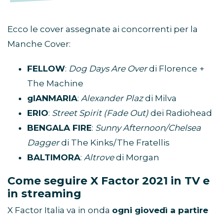
Ecco le cover assegnate ai concorrenti per la
Manche Cover:
FELLOW
:
Dog Days Are Over
di Florence +
The Machine
gIANMARIA
:
Alexander Plaz
di Milva
ERIO
:
Street Spirit (Fade Out)
dei Radiohead
BENGALA FIRE
:
Sunny Afternoon/Chelsea
Dagger
di The Kinks/The Fratellis
BALTIMORA
:
Altrove
di Morgan
Come seguire X Factor 2021 in TV e
in streaming
X Factor Italia va in onda
ogni giovedì a partire