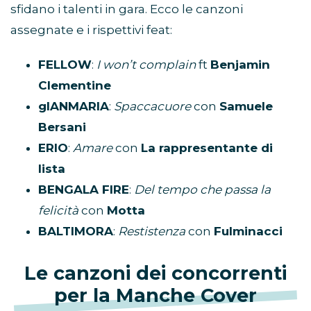
sfidano i talenti in gara. Ecco le canzoni
assegnate e i rispettivi feat:
FELLOW
:
I won’t complain
ft
Benjamin
Clementine
gIANMARIA
:
Spaccacuore
con
Samuele
Bersani
ERIO
:
Amare
con
La rappresentante di
lista
BENGALA FIRE
:
Del tempo che passa la
felicità
con
Motta
BALTIMORA
:
Restistenza
con
Fulminacci
Le canzoni dei concorrenti
per la Manche Cover