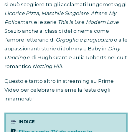
si può scegliere tra gli acclamati lungometraggi
Licorice Pizza
,
Maschile Singolare
,
After
e
My
Policeman
, e le serie
This Is Us
e
Modern Love
.
Spazio anche ai classici del cinema come
l’amore letterario di
Orgoglio e pregiudizio
o alle
appassionanti storie di Johnny e Baby in
Dirty
Dancing
e di Hugh Grant e Julia Roberts nel cult
romantico
Notting Hill
.
Questo e tanto altro in streaming su Prime
Video per celebrare insieme la festa degli
innamorati!
Film e serie TV da vedere in