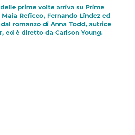
 delle prime volte arriva su Prime
n Maia Reficco, Fernando Lindez ed
to dal romanzo di Anna Todd, autrice
r, ed è diretto da Carlson Young.
-
Eleonora Redazione
 prime volte arriva su
Prime Video
il 26
 nuovo film diretto da
Carlson Young
vede
ando Lindez ed Eva Longoria
ed è tratto
Todd
, autrice della celebre serie After.