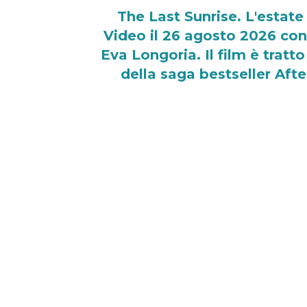
The Last Sunrise. L'estate
Video il 26 agosto 2026 co
Eva Longoria. Il film è trat
della saga bestseller Afte
29/07/2026
The Last Sunrise. L’estate delle
agosto 2026
in tutto il mondo. Il
protagonisti
Maia Reficco, Fern
dall’omonimo romanzo di
Anna 