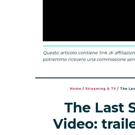
Questo articolo contiene link di affiliazion
potremmo ricevere una commissione senza
Home
/
Streaming & TV
/
The Las
The Last 
Video: trail