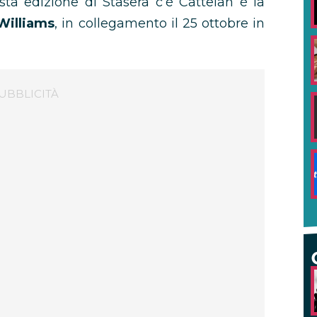
sta edizione di Stasera c’è Cattelan è la
Williams
, in collegamento il 25 ottobre in