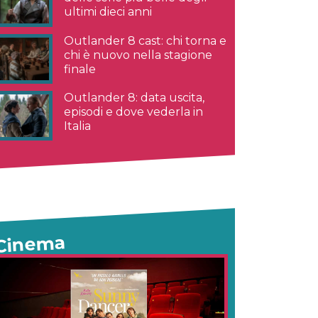
ultimi dieci anni
Outlander 8 cast: chi torna e
chi è nuovo nella stagione
finale
Outlander 8: data uscita,
episodi e dove vederla in
Italia
Cinema