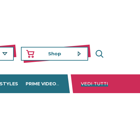
Shop
 STYLES
PRIME VIDEO
DISNEY+
VEDI TUTTI
NETFLIX
TROVA 