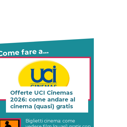
Come fare a…
Offerte UCI Cinemas
2026: come andare al
cinema (quasi) gratis
Biglietti cinema: come
vedere film (quasi) gratis con