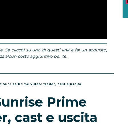
e. Se clicchi su uno di questi link e fai un acquisto,
 alcun costo aggiuntivo per te.
t Sunrise Prime Video: trailer, cast e uscita
Sunrise Prime
er, cast e uscita