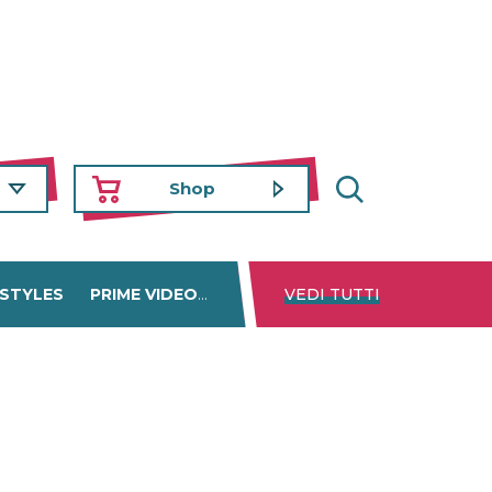
Shop
 STYLES
PRIME VIDEO
DISNEY+
VEDI TUTTI
NETFLIX
TROVA 