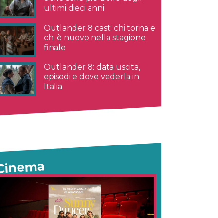
ultimi dieci anni
Outlander 8 cast: chi torna e
chi è nuovo nella stagione
finale
Outlander 8: data uscita,
episodi e dove vederla in
Italia
Cinema