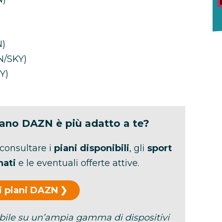
N)
N/SKY)
Y)
iano DAZN è più adatto a te?
 consultare i
piani disponibili
, gli
sport
nati
e le eventuali offerte attive.
 i piani DAZN
ibile su un’ampia gamma di dispositivi