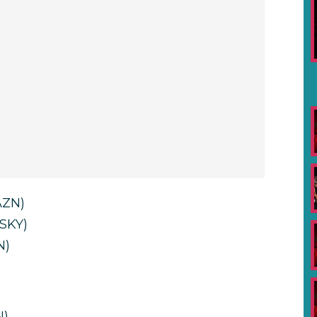
AZN)
/SKY)
N)
N)