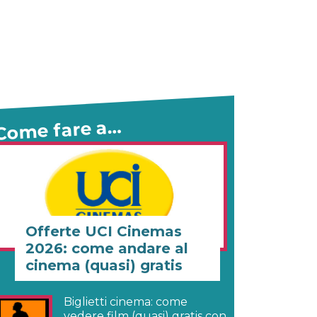
Come fare a…
Offerte UCI Cinemas
2026: come andare al
cinema (quasi) gratis
Biglietti cinema: come
vedere film (quasi) gratis con