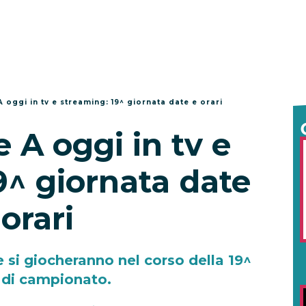
A oggi in tv e streaming: 19^ giornata date e orari
e A oggi in tv e
9^ giornata date
 orari
e si giocheranno nel corso della 19^
 di campionato.