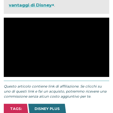
vantaggi di Disney+
.
Questo articolo contiene link di affiliazione. Se clicchi su
uno di questi link e fai un acquisto, potremmo ricevere una
commissione senza alcun costo aggiuntivo per te.
TAGS:
DISNEY PLUS