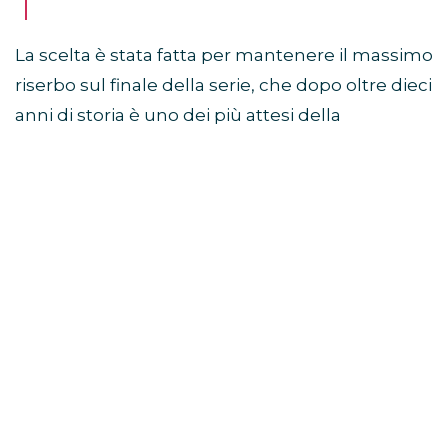
La scelta è stata fatta per mantenere il massimo
riserbo sul finale della serie, che dopo oltre dieci
anni di storia è uno dei più attesi della
televisione.
Sam Heughan a Jimmy
Fallon: “Non so come finisce”