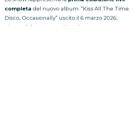
completa
del nuovo album: “Kiss All The Time.
Disco, Occasionally” uscito il 6 marzo 2026,
giorno del concerto a Manchester.
L’evento è prodotto da
Fulwell Entertainment
,
già dietro a grandi produzioni musicali
internazionali.
Viaggio di gruppo ad Amsterdam e
concerto di Harry Styles
Dove è stato registrato lo
show?