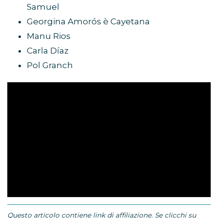
Samuel
Georgina Amorós è Cayetana
Manu Rios
Carla Díaz
Pol Granch
Questo articolo contiene link di affiliazione. Se clicchi su