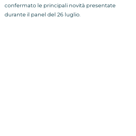
confermato le principali novità presentate
durante il panel del 26 luglio.
Avengers: Doomsday, Robert
Downey Jr. guida il mega-
panel
Il momento centrale dello showcase Marvel
Studios SDCC 2026 è stato il grande panel
dedicato ad
Avengers: Doomsday
.