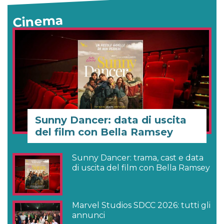
Cinema
Sunny Dancer: data di uscita
del film con Bella Ramsey
Sunny Dancer: trama, cast e data
di uscita del film con Bella Ramsey
Marvel Studios SDCC 2026: tutti gli
annunci