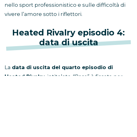
nello sport professionistico e sulle difficoltà di
vivere l’amore sotto i riflettori.
Heated Rivalry episodio 4:
data di uscita
La
data di uscita del quarto episodio di
Heated Rivalry
, intitolato
“Rose”
, è fissata per
venerdì 6 marzo alle ore 9.00
.
Nuove dinamiche sentimentali e pressioni
mediatiche mettono alla prova i protagonisti. Le
scelte personali iniziano ad avere un impatto
diretto anche sulla loro carriera.