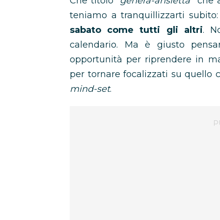
Che titolo “
genera-ansietta
” che 
teniamo a tranquillizzarti subito
sabato come tutti gli altri
. N
calendario. Ma è giusto pensa
opportunità per riprendere in m
per tornare focalizzati su quello 
mind-set
.