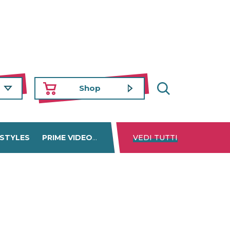
Shop
 STYLES
PRIME VIDEO
DISNEY+
VEDI TUTTI
NETFLIX
TROVA 