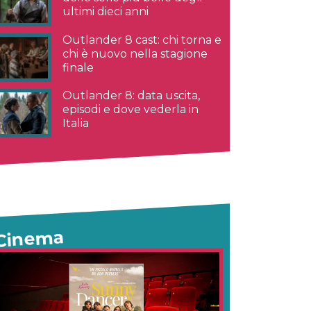
ultimi dieci anni
Outlander 8 cast: chi torna e
chi è nuovo nella stagione
finale
Outlander 8: data uscita,
episodi e dove vederla in
Italia
Cinema