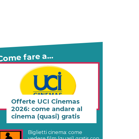
Come fare a…
Offerte UCI Cinemas
2026: come andare al
cinema (quasi) gratis
Biglietti cinema: come
vedere film (quasi) gratis con