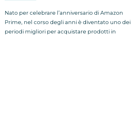
Nato per celebrare l’anniversario di Amazon
Prime, nel corso degli anni è diventato uno dei
periodi migliori per acquistare prodotti in
sconto prima della stagione autunnale e delle
offerte del Black Friday.
Come partecipare al Prime
Day
Per accedere alle offerte è necessario avere un
abbonamento Prime attivo.
Chi non è ancora iscritto può verificare la
disponibilità della prova gratuita di Amazon