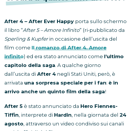
After 4 – After Ever Happy
porta sullo schermo
il libro “
After 5 – Amore Infinito
” (ri-pubblicato da
Sperling & Kupfer
in occasione dell’uscita del
film come
Il romanzo di After 4. Amore
infinito
) ed era stato annunciato come
l’ultimo
capitolo della saga
. A qualche giorno
dall’uscita di
After 4
negli Stati Uniti, però, è
arrivata
una sorpresa speciale per i fan
:
è in
arrivo anche un quinto film della saga
!
After 5
è stato annunciato da
Hero Fiennes-
Tiffin
, interprete di
Hardin
, nella giornata del
24
agosto
, attraverso un video condiviso sui canali