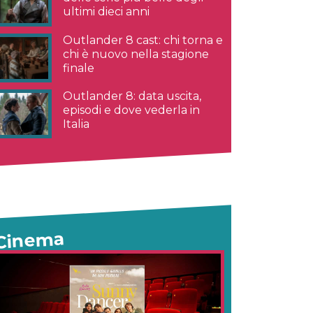
ultimi dieci anni
Outlander 8 cast: chi torna e
chi è nuovo nella stagione
finale
Outlander 8: data uscita,
episodi e dove vederla in
Italia
Cinema