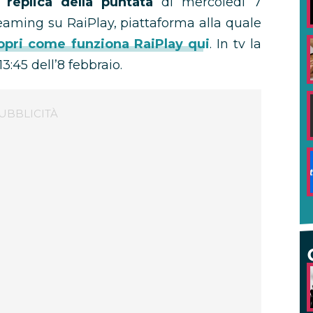
a
replica della puntata
di mercoledì 7
reaming su RaiPlay, piattaforma alla quale
opri come funziona RaiPlay qui
. In tv la
3:45 dell’8 febbraio.