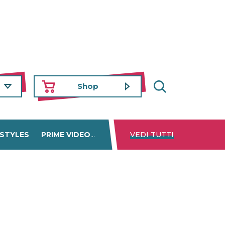
Shop
 STYLES
PRIME VIDEO
DISNEY+
VEDI TUTTI
NETFLIX
TROVA 