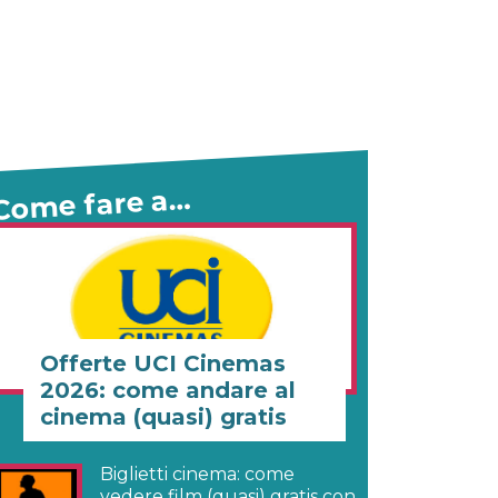
Come fare a…
Offerte UCI Cinemas
2026: come andare al
cinema (quasi) gratis
Biglietti cinema: come
vedere film (quasi) gratis con