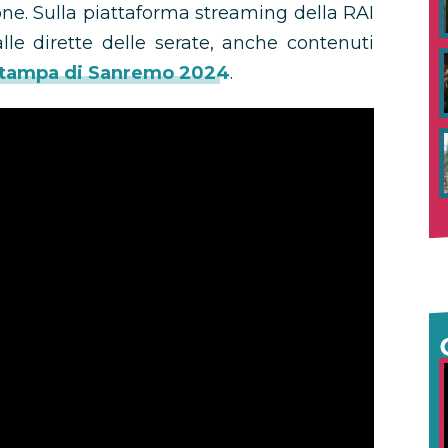
one. Sulla piattaforma streaming della RAI
alle dirette delle serate, anche contenuti
stampa di Sanremo 2024
.