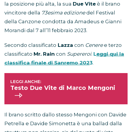
la posizione più alta, la sua
Due Vite
è il brano
vincitore della
73esima edizione
del Festival
della Canzone condotta da Amadeus e Gianni
Morandi dal 7 all’11 febbraio 2023.
Secondo classificato
Lazza
con
Cenere
e terzo
classificato
Mr. Rain
con
Supereroi
.
Leggi qui la
classifica finale di Sanremo 2023
.
Testo Due Vite di Marco Mengoni
Il brano scritto dallo stesso Mengoni con Davide
Petrella e Davide Simonetta è una ballad dalla