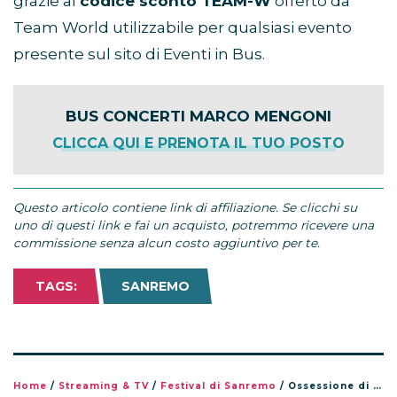
grazie al
codice sconto TEAM-W
offerto da
Team World utilizzabile per qualsiasi evento
presente sul sito di Eventi in Bus.
BUS CONCERTI MARCO MENGONI
CLICCA QUI E PRENOTA IL TUO POSTO
Questo articolo contiene link di affiliazione. Se clicchi su
uno di questi link e fai un acquisto, potremmo ricevere una
commissione senza alcun costo aggiuntivo per te.
TAGS:
SANREMO
Home
/
Streaming & TV
/
Festival di Sanremo
/
Ossessione di Samurai Jay: la canzone di Sanremo 2026 più ascoltata in streaming