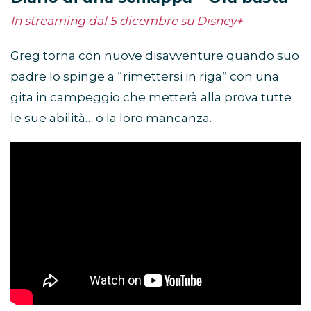
In streaming dal 5 dicembre su Disney+
Greg torna con nuove disavventure quando suo
padre lo spinge a “rimettersi in riga” con una
gita in campeggio che metterà alla prova tutte
le sue abilità… o la loro mancanza.