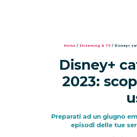
Home
/
Streaming & TV
/
Disney+ ca
Disney+ ca
2023: scop
u
Preparati ad un giugno em
episodi delle tue seri