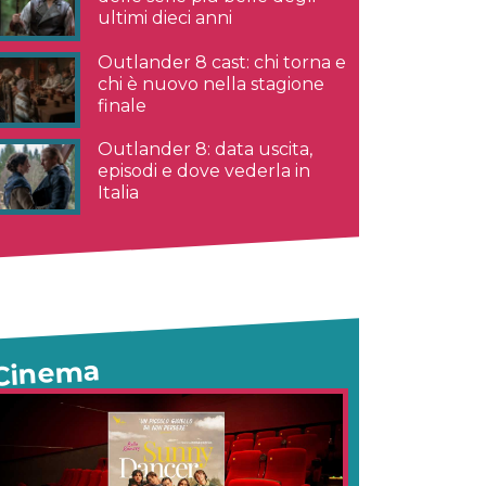
ultimi dieci anni
Outlander 8 cast: chi torna e
chi è nuovo nella stagione
finale
Outlander 8: data uscita,
episodi e dove vederla in
Italia
Cinema