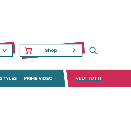
Shop
 STYLES
PRIME VIDEO
DISNEY+
VEDI TUTTI
NETFLIX
TROVA 