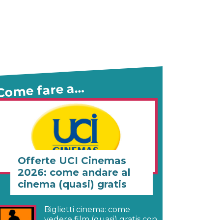
Come fare a…
Offerte UCI Cinemas
2026: come andare al
cinema (quasi) gratis
Biglietti cinema: come
vedere film (quasi) gratis con