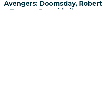
Avengers: Doomsday, Robert
Downey Jr. guida il mega-
panel
Il momento centrale dello showcase Marvel
Studios SDCC 2026 è stato il grande panel
dedicato ad
Avengers: Doomsday
.