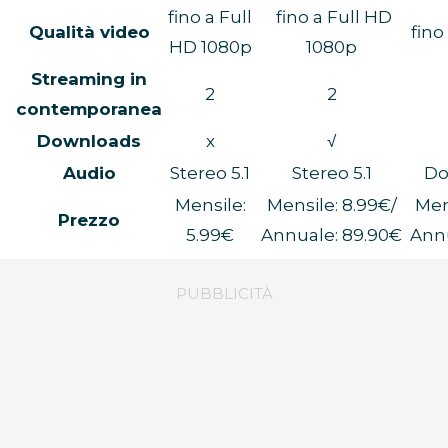
fino a Full
fino a Full HD
Qualità video
fin
HD 1080p
1080p
Streaming in
2
2
contemporanea
Downloads
x
√
Audio
Stereo 5.1
Stereo 5.1
Do
Mensile:
Mensile: 8.99€/
Mens
Prezzo
5.99€
Annuale: 89.90€
Annu