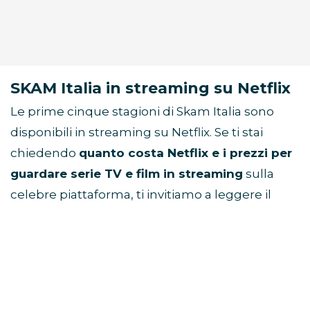
SKAM Italia in streaming su Netflix
Le prime cinque stagioni di Skam Italia sono
disponibili in streaming su Netflix. Se ti stai
chiedendo
quanto costa Netflix e i prezzi per
guardare serie TV e film in streaming
sulla
celebre piattaforma, ti invitiamo a leggere il
nostro articolo:
Netflix prezzi abbonamenti
.
🔥 Cerchi Sky + Netflix insieme?
Scopri
Sky
Intrattenimento Plus →
Oppure
confronta tutte le offerte Sky disponibili