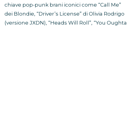
chiave pop-punk brani iconici come “Call Me”
dei Blondie, “Driver’s License” di Olivia Rodrigo
(versione JXDN), “Heads Will Roll”, “You Oughta
Know”, “Bring Me to Life”, “What’s Up?” e molti
altri. La sua cifra stilistica si è rivelata fresca,
energica e riconoscibile.
L’inedito
“CENTO RAGAZZE”
è una scarica
emotiva pop-punk che racconta la fine di una
relazione come una crisi d’astinenza emotiva: lui
scompare, lei rimane sospesa tra rabbia,
nostalgia e disillusione. Il brano è disponibile su
tutte le piattaforme digitali.