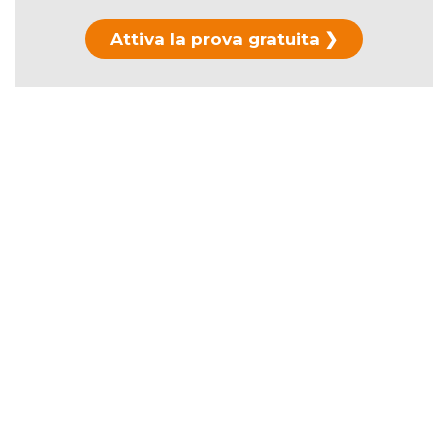
Attiva la prova gratuita
Hai già usato la prova?
Scopri i piani di
abbonamento →
La durata ufficiale è di
106 minuti
.