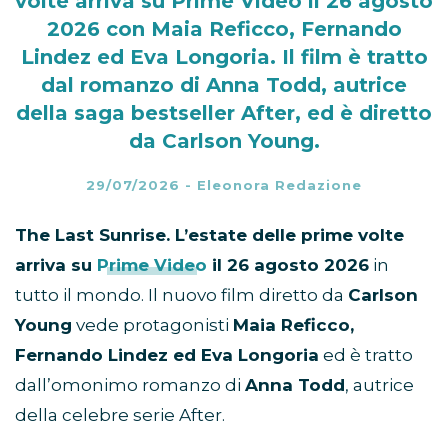
volte arriva su Prime Video il 26 agosto
2026 con Maia Reficco, Fernando
Lindez ed Eva Longoria. Il film è tratto
dal romanzo di Anna Todd, autrice
della saga bestseller After, ed è diretto
da Carlson Young.
29/07/2026
-
Eleonora Redazione
The Last Sunrise. L’estate delle prime volte
arriva su
Prime Video
il 26 agosto 2026
in
tutto il mondo. Il nuovo film diretto da
Carlson
Young
vede protagonisti
Maia Reficco,
Fernando Lindez ed Eva Longoria
ed è tratto
dall’omonimo romanzo di
Anna Todd
, autrice
della celebre serie After.