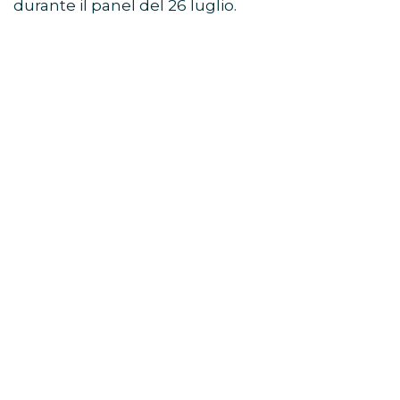
durante il panel del 26 luglio.
Avengers: Doomsday, Robert
Downey Jr. guida il mega-
panel
Il momento centrale dello showcase Marvel
Studios SDCC 2026 è stato il grande panel
dedicato ad
Avengers: Doomsday
.