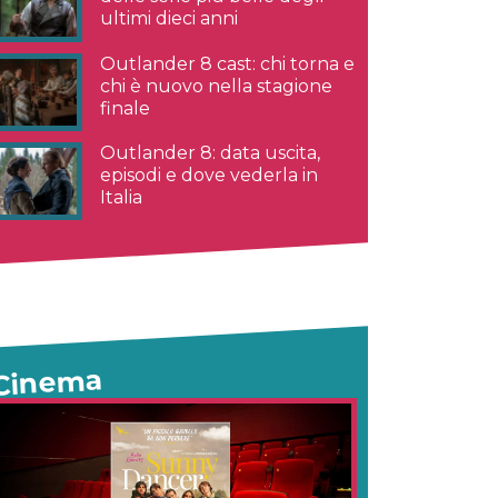
ultimi dieci anni
Outlander 8 cast: chi torna e
chi è nuovo nella stagione
finale
Outlander 8: data uscita,
episodi e dove vederla in
Italia
Cinema