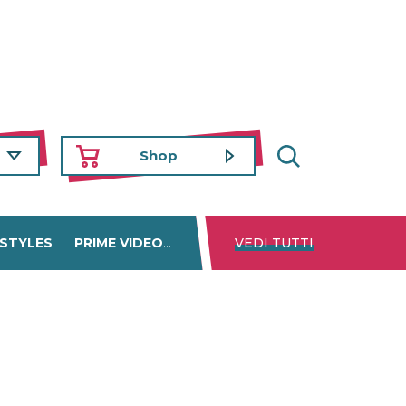
Shop
 STYLES
PRIME VIDEO
DISNEY+
VEDI TUTTI
NETFLIX
TROVA 