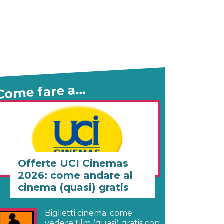
Come fare a…
Offerte UCI Cinemas
2026: come andare al
cinema (quasi) gratis
Biglietti cinema: come
vedere film (quasi) gratis con