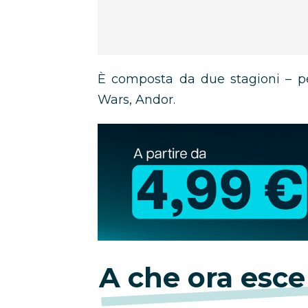
È composta da due stagioni – per
Wars, Andor.
Abbonamento
Disney+
in
promozione
A che ora esc