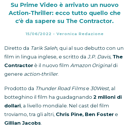
Su Prime Video è arrivato un nuovo
Action-Thriller: ecco tutto quello che
c'è da sapere su The Contractor.
15/06/2022
-
Veronica Redazione
Diretto da
Tarik Saleh
, qui al suo debutto con un
film in lingua inglese, e scritto da
J.P. Davis
,
The
Contractor
è il nuovo film
Amazon Original
di
genere
action-thriller
.
Prodotto da
Thunder Road Films
e
30West
, al
botteghino il film ha guadagnando
2 milioni di
dollari
, a livello mondiale. Nel cast del film
troviamo, tra gli altri,
Chris Pine, Ben Foster
e
Gillian Jacobs
.