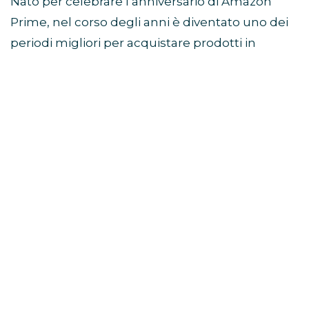
Nato per celebrare l’anniversario di Amazon
Prime, nel corso degli anni è diventato uno dei
periodi migliori per acquistare prodotti in
sconto prima della stagione autunnale e delle
offerte del Black Friday.
Come partecipare al Prime
Day
Per accedere alle offerte è necessario avere un
abbonamento Prime attivo.
Chi non è ancora iscritto può verificare la
disponibilità della prova gratuita di Amazon
Prime e ottenere immediatamente l’accesso