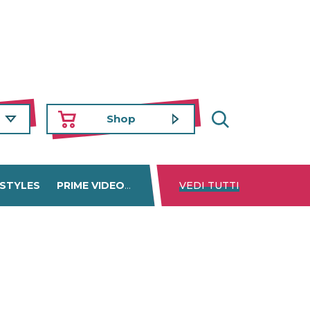
Shop
 STYLES
PRIME VIDEO
DISNEY+
VEDI TUTTI
NETFLIX
TROVA 