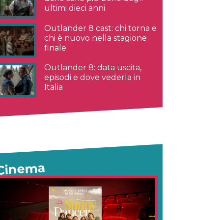
ultimi dieci anni
Outlander 8 cast: chi torna e
chi è nuovo nella stagione
finale
Outlander 8: data uscita,
episodi e dove vederla in
Italia
Cinema