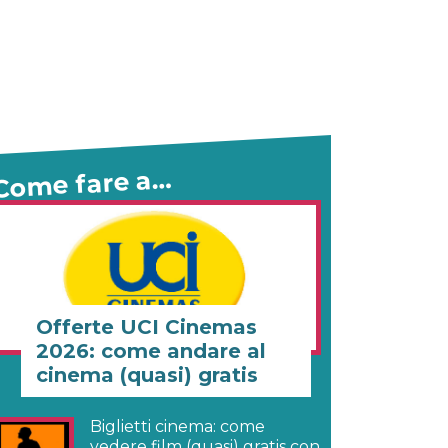
Come fare a…
Offerte UCI Cinemas
2026: come andare al
cinema (quasi) gratis
Biglietti cinema: come
vedere film (quasi) gratis con