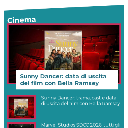
Cinema
Sunny Dancer: data di uscita
del film con Bella Ramsey
Sunny Dancer: trama, cast e data
di uscita del film con Bella Ramsey
Marvel Studios SDCC 2026: tutti gli