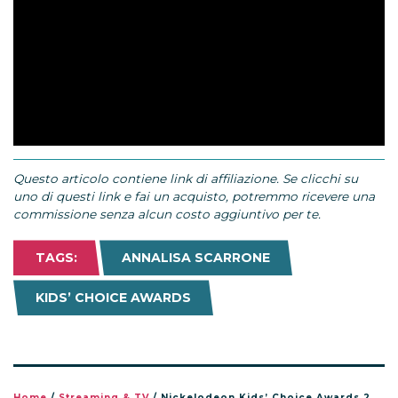
Questo articolo contiene link di affiliazione. Se clicchi su
uno di questi link e fai un acquisto, potremmo ricevere una
commissione senza alcun costo aggiuntivo per te.
TAGS:
ANNALISA SCARRONE
KIDS’ CHOICE AWARDS
Home
/
Streaming & TV
/
Nickelodeon Kids’ Choice Awards 2021: nomination e performer