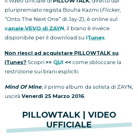
Il video ufficiale di
PILLOWTALK
, diretto dal
pluripremiato regista Bouha Kazmi (
Flicker
,
“Onto The Next One” di Jay-Z), è online sul
canale VEVO di ZAYN
, il brano è invece
disponibile per il download su
iTunes
.
Non riesci ad acquistare PILLOWTALK su
iTunes?
Scopri
>>
QUI
<<
come sbloccare la
restrizione sui brani espliciti.
Mind Of Mine
, il primo album da solista di ZAYN,
uscirà
Venerdì 25 Marzo 2016
.
PILLOWTALK | VIDEO
UFFICIALE