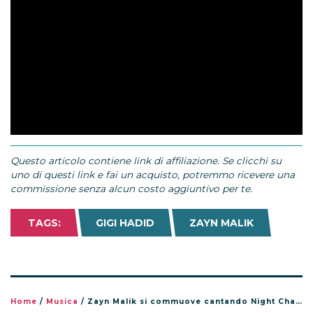
Questo articolo contiene link di affiliazione. Se clicchi su
uno di questi link e fai un acquisto, potremmo ricevere una
commissione senza alcun costo aggiuntivo per te.
TAGS:
GIGI HADID
ZAYN MALIK
Home
/
Musica
/
Zayn Malik si commuove cantando Night Changes in Messico