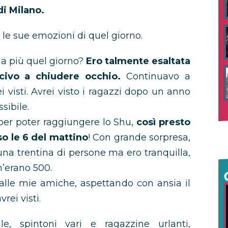
di Milano.
a le sue emozioni di quel giorno.
rda più quel giorno?
Ero talmente esaltata
civo a chiudere occhio.
Continuavo a
i visti. Avrei visto i ragazzi dopo un anno
sibile.
per poter raggiungere lo Shu,
così presto
so le 6 del mattino
! Con grande sorpresa,
 una trentina di persone ma ero tranquilla,
n’erano 500.
 alle mie amiche, aspettando con ansia il
rei visti.
e, spintoni vari e ragazzine urlanti,