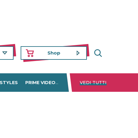
Shop
 STYLES
PRIME VIDEO
DISNEY+
VEDI TUTTI
NETFLIX
TROVA 