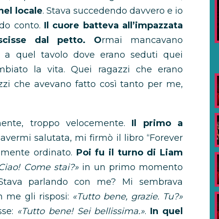
nel locale
. Stava succedendo davvero e io
do conto.
Il cuore batteva all’impazzata
cisse dal petto. O
rmai mancavano
e a quel tavolo dove erano seduti quei
biato la vita. Quei ragazzi che erano
i che avevano fatto così tanto per me,
mente, troppo velocemente.
Il primo a
vermi salutata, mi firmò il libro “Forever
mente ordinato.
Poi fu il turno di Liam
Ciao! Come stai?»
in un primo momento
. Stava parlando con me? Mi sembrava
n me gli risposi:
«Tutto bene, grazie. Tu?»
sse:
«Tutto bene! Sei bellissima.»
.
In quel