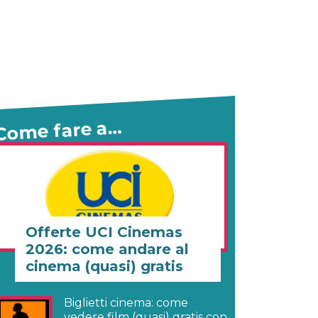
Come fare a…
Offerte UCI Cinemas
2026: come andare al
cinema (quasi) gratis
Biglietti cinema: come
vedere film (quasi) gratis con