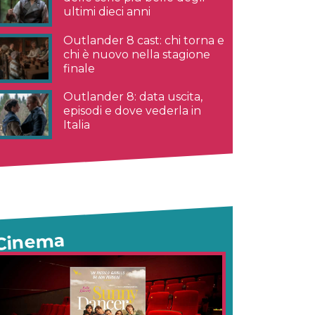
ultimi dieci anni
Outlander 8 cast: chi torna e
chi è nuovo nella stagione
finale
Outlander 8: data uscita,
episodi e dove vederla in
Italia
Cinema