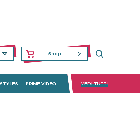
Shop
 STYLES
PRIME VIDEO
DISNEY+
VEDI TUTTI
NETFLIX
TROVA 