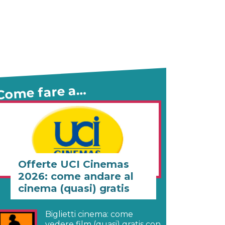
Come fare a…
Offerte UCI Cinemas
2026: come andare al
cinema (quasi) gratis
Biglietti cinema: come
vedere film (quasi) gratis con