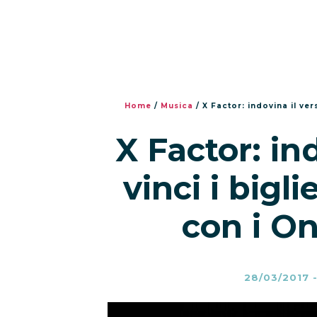
Home
/
Musica
/
X Factor: indovina il vers
X Factor: in
vinci i bigli
con i On
28/03/2017