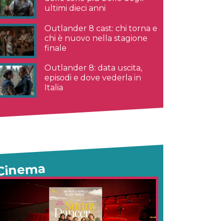
ultimi dieci anni
Outlander 8 cast: chi torna e
chi è nuovo nella stagione
finale
Outlander 8: data uscita,
episodi e dove vederla in
Italia
Cinema