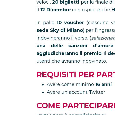
veloci,
20 biglietti
per la finale 
il
12 Dicembre
con ospiti anche
H
In palio
10 voucher
(ciascuno val
sede Sky di Milano
) per l’ingress
indovineranno il verso, (
selezionat
una delle canzoni d’amore
aggiudicheranno il premio
. Il
de
utenti che avranno indovinato.
REQUISITI PER PAR
Avere come minimo
16 anni
Avere un account Twitter
COME PARTECIPAR