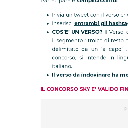
Partecipare è
semplicissimo:
Invia un tweet con il verso c
Inserisci
entrambi gli hasht
COS’E’ UN VERSO?
Il Verso,
il segmento ritmico di testo
delimitato da un “a capo” . I
concorso, si intende in ling
italiano.
Il verso da indovinare ha men
IL CONCORSO SKY E’ VALIDO FIN