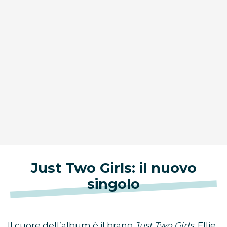
Just Two Girls: il nuovo
singolo
Il cuore dell’album è il brano
Just Two Girls.
Ellie