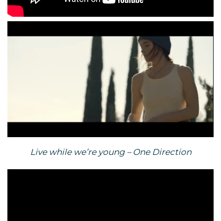
Loaded
:
Mute
73.69%
Live while we’re young – One Direction