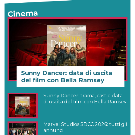
Cinema
Sunny Dancer: data di uscita
del film con Bella Ramsey
Sunny Dancer: trama, cast e data
di uscita del film con Bella Ramsey
Marvel Studios SDCC 2026: tutti gli
annunci