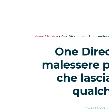
Home
/
Musica
/
One Direction in Tour: malesse
One Direc
malessere p
che lasci
qualc
12/12/2017