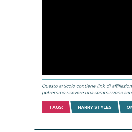
Questo articolo contiene link di affiliazion
potremmo ricevere una commissione senza
TAGS:
HARRY STYLES
ON