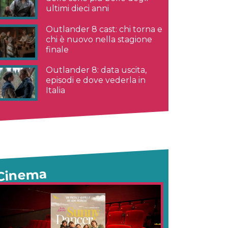
ultimi dieci anni
Outlander 8 cast: chi torna e
chi è nuovo nella stagione
finale
Outlander 8: data uscita,
episodi e dove vederla in
Italia
Cinema