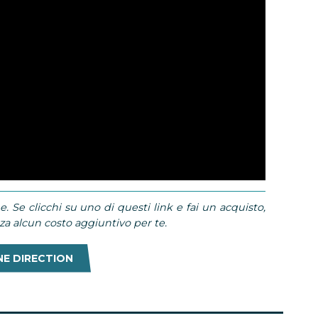
e. Se clicchi su uno di questi link e fai un acquisto,
 alcun costo aggiuntivo per te.
E DIRECTION