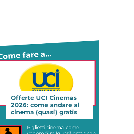
Come fare a…
Offerte UCI Cinemas
2026: come andare al
cinema (quasi) gratis
Biglietti cinema: come
vedere film (quasi) gratis con