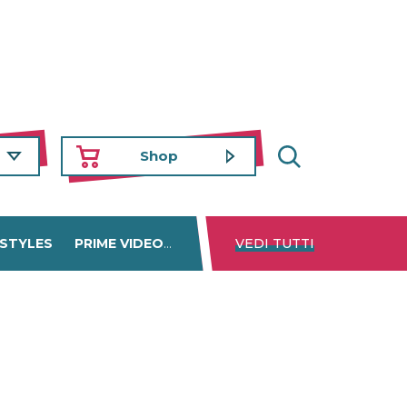
Shop
 STYLES
PRIME VIDEO
DISNEY+
VEDI TUTTI
NETFLIX
TROVA 