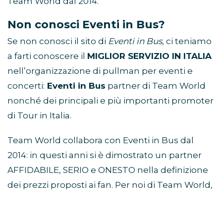
Team World dal 2014.
Non conosci Eventi in Bus?
Se non conosci il sito di
Eventi in Bus
, ci teniamo
a farti conoscere il
MIGLIOR SERVIZIO IN ITALIA
nell’organizzazione di pullman per eventi e
concerti:
Eventi in Bus
partner di Team World
nonché dei principali e più importanti promoter
di Tour in Italia.
Team World collabora con Eventi in Bus dal
2014: in questi anni si è dimostrato un partner
AFFIDABILE, SERIO e ONESTO nella definizione
dei prezzi proposti ai fan. Per noi di Team World,
che nasciamo come realtà legata direttamente
ai fan,
la TUA soddisfazione è il nostro