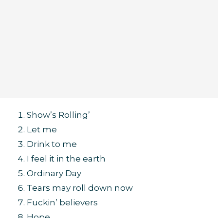
Show’s Rolling’
Let me
Drink to me
I feel it in the earth
Ordinary Day
Tears may roll down now
Fuckin’ believers
Hope