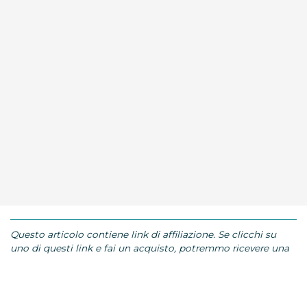
Questo articolo contiene link di affiliazione. Se clicchi su
uno di questi link e fai un acquisto, potremmo ricevere una
commissione senza alcun costo aggiuntivo per te.
TAGS:
ELISA