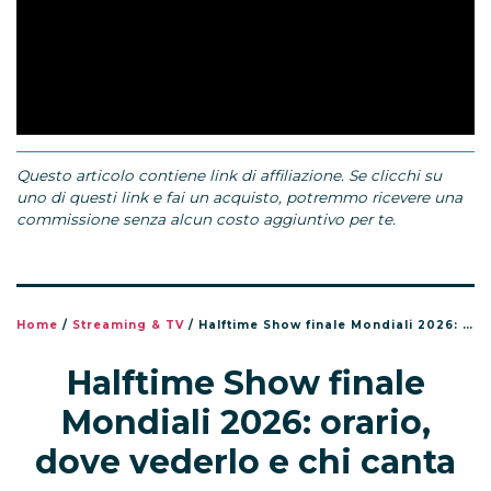
Questo articolo contiene link di affiliazione. Se clicchi su
uno di questi link e fai un acquisto, potremmo ricevere una
commissione senza alcun costo aggiuntivo per te.
Home
/
Streaming & TV
/
Halftime Show finale Mondiali 2026: orario, dove vederlo e chi canta
Halftime Show finale
Mondiali 2026: orario,
dove vederlo e chi canta