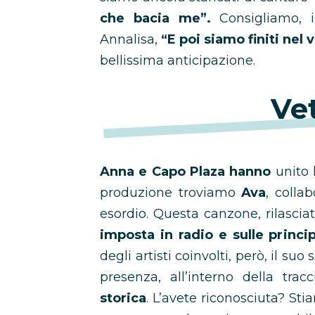
che bacia me”.
Consigliamo, i
Annalisa,
“E poi siamo finiti nel 
bellissima anticipazione.
Vet
Anna e Capo Plaza hanno
unito l
produzione troviamo
Ava
, colla
esordio. Questa canzone, rilascia
imposta in radio e sulle princip
degli artisti coinvolti, però, il s
presenza, all’interno della tra
storica
. L’avete riconosciuta? S