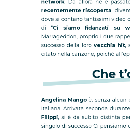
network
. Da allora ne è passa
recentemente riscoperta
, dive
dove si contano tantissimi video 
di “
Ci siamo fidanzati su w
Marrageddon, proprio i due rapp
successo della loro
vecchia hit
,
citato nella canzone, poiché all
Che t’
Angelina Mango
è, senza alcun 
italiana. Arrivata seconda durant
Filippi
, si è da subito distinta p
singolo di successo Ci pensiamo 