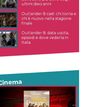
ultimi dieci anni
Outlander 8 cast: chi torna e
chi è nuovo nella stagione
finale
Outlander 8: data uscita,
episodi e dove vederla in
Italia
Cinema