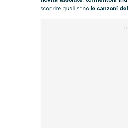
novità assolute
,
tormentoni int
scoprire quali sono
le canzoni d