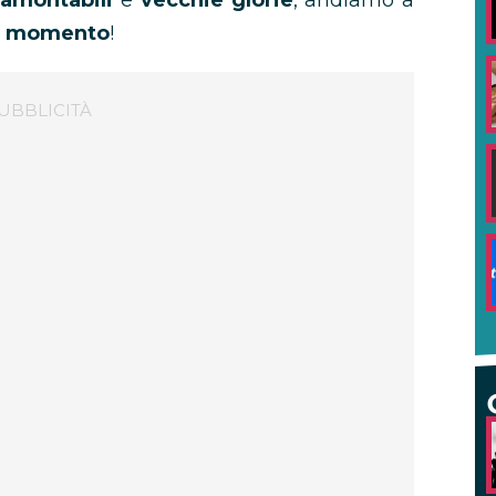
ramontabili
e
vecchie glorie
, andiamo a
el momento
!