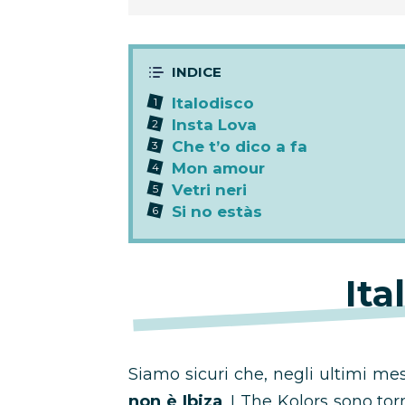
Italodisco
Insta Lova
Che t’o dico a fa
Mon amour
Vetri neri
Si no estàs
Ita
Siamo sicuri che, negli ultimi mes
non è Ibiza
. I The Kolors sono to