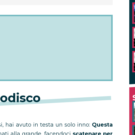
lodisco
i, hai avuto in testa un solo inno:
Questa
rnati alla grande, facendoci
scatenare per