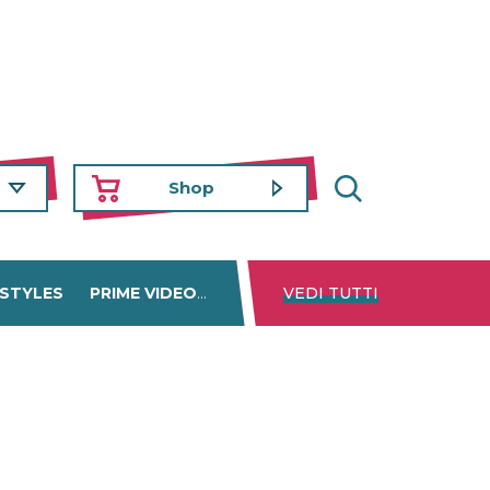
Shop
 STYLES
PRIME VIDEO
DISNEY+
VEDI TUTTI
NETFLIX
TROVA 