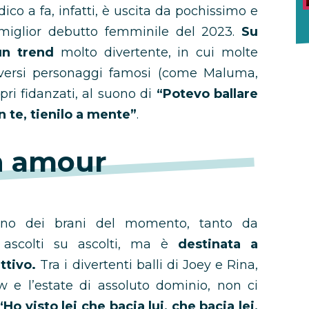
 dico a fa, infatti, è uscita da pochissimo e
i miglior debutto femminile del 2023.
Su
un trend
molto divertente, in cui molte
versi personaggi famosi (come Maluma,
pri fidanzati, al suono di
“Potevo ballare
n te, tienilo a mente”
.
 amour
no dei brani del momento, tanto da
 ascolti su ascolti, ma è
destinata a
ttivo.
Tra i divertenti balli di Joey e Rina,
w e l’estate di assoluto dominio, non ci
“Ho visto lei che bacia lui, che bacia lei,