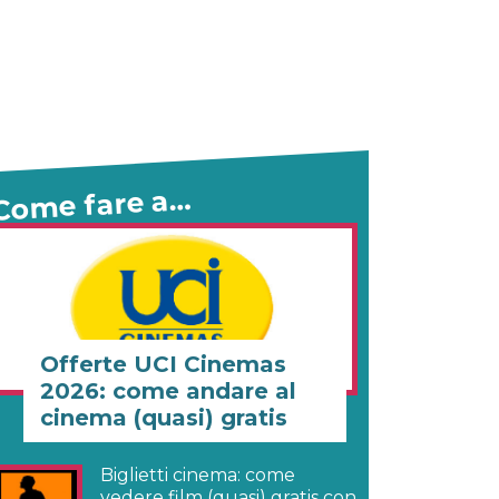
Come fare a…
Offerte UCI Cinemas
2026: come andare al
cinema (quasi) gratis
Biglietti cinema: come
vedere film (quasi) gratis con