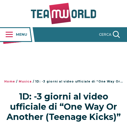
MENU
CERCA
Home
/
Musica
/
1D: -3 giorni al video ufficiale di “One Way Or Another (Teenage Kicks)”
1D: -3 giorni al video
ufficiale di “One Way Or
Another (Teenage Kicks)”