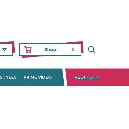
Shop
 STYLES
PRIME VIDEO
DISNEY+
VEDI TUTTI
NETFLIX
TROVA 