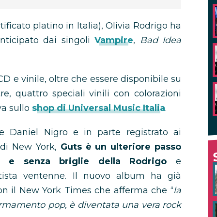
tificato platino in Italia), Olivia Rodrigo ha
nticipato dai singoli
Vampire
,
Bad Idea
D e vinile, oltre che essere disponibile su
tre, quattro speciali vinili con colorazioni
va sullo
shop di Universal Music Italia
.
re Daniel Nigro e in parte registrato ai
s di New York,
Guts è un ulteriore passo
ta e senza briglie della Rodrigo
e
’artista ventenne. Il nuovo album ha già
 con il New York Times che afferma che “
la
irmamento pop, è diventata una vera rock