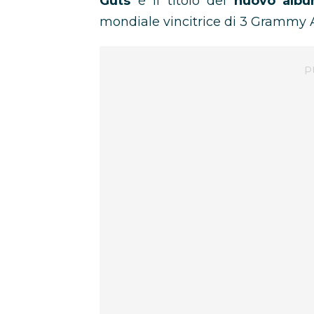
Guts
è il titolo del
nuovo albu
mondiale vincitrice di 3 Grammy 