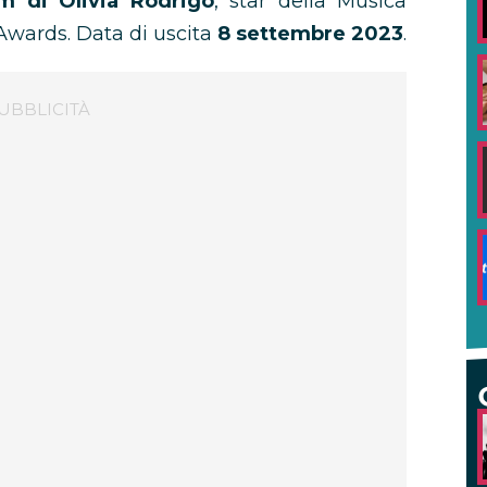
m di Olivia Rodrigo
, star della Musica
Awards. Data di uscita
8 settembre 2023
.