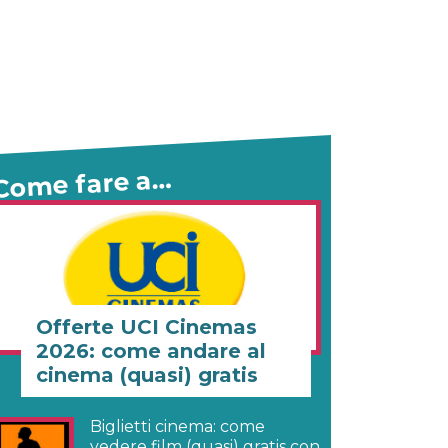
Come fare a…
Offerte UCI Cinemas
2026: come andare al
cinema (quasi) gratis
Biglietti cinema: come
vedere film (quasi) gratis con