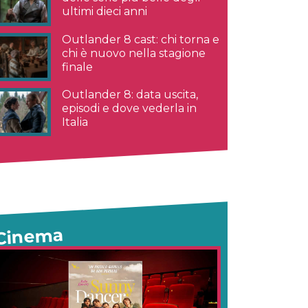
ultimi dieci anni
Outlander 8 cast: chi torna e
chi è nuovo nella stagione
finale
Outlander 8: data uscita,
episodi e dove vederla in
Italia
Cinema