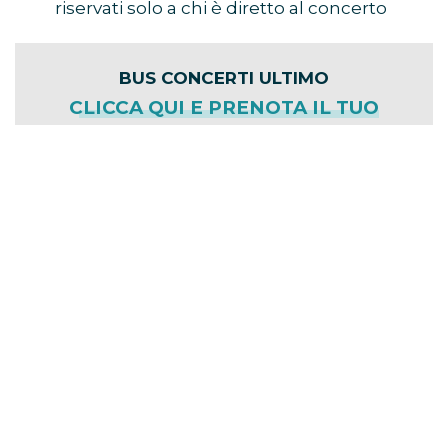
riservati solo a chi è diretto al concerto
BUS CONCERTI ULTIMO
CLICCA QUI E PRENOTA IL TUO
POSTO
Cliccando sul link avrai accesso a tutte le
info, i prezzi del viaggio in pullman e un
tutorial per risparmiare sulla tua
prenotazione grazie al codice
sconto
TEAM-W
offerto da Team World
utilizzabile per qualsiasi evento presente
sul sito di Eventi in Bus.
Codice Sconto Eventi in Bus