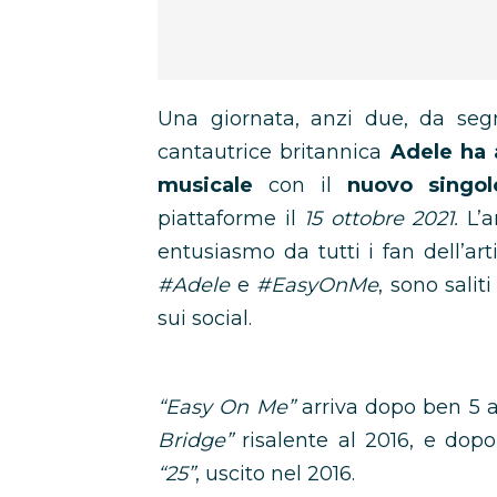
Una giornata, anzi due, da segn
cantautrice britannica
Adele ha a
musicale
con il
nuovo singo
piattaforme il
15 ottobre 2021.
L’
entusiasmo da tutti i fan dell’ar
#Adele
e
#EasyOnMe
, sono salit
sui social.
“Easy On Me”
arriva dopo ben 5 a
Bridge”
risalente al 2016, e dopo
“25”
, uscito nel 2016.