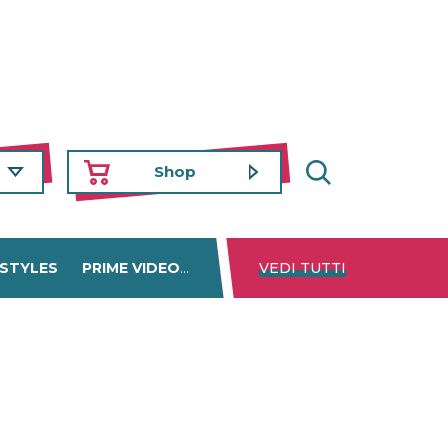
Shop
 STYLES
PRIME VIDEO
DISNEY+
VEDI TUTTI
NETFLIX
TROVA 