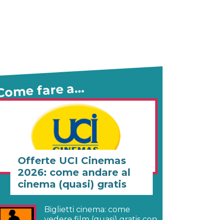
Come fare a…
Offerte UCI Cinemas
2026: come andare al
cinema (quasi) gratis
Biglietti cinema: come
vedere film (quasi) gratis con