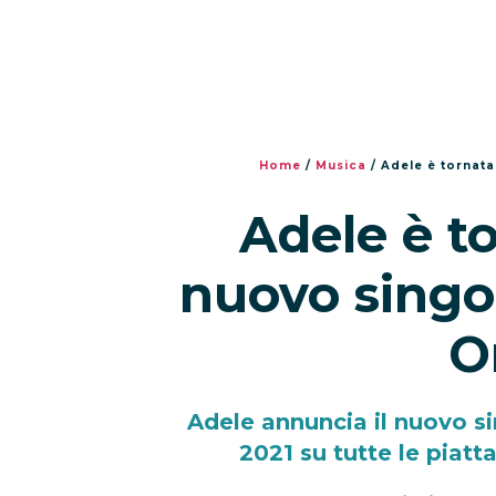
Home
/
Musica
/
Adele è tornata
Adele è t
nuovo singol
O
Adele annuncia il nuovo s
2021 su tutte le piatt