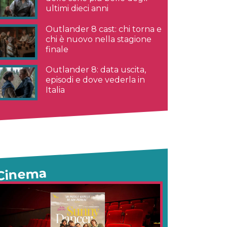
ultimi dieci anni
Outlander 8 cast: chi torna e
chi è nuovo nella stagione
finale
Outlander 8: data uscita,
episodi e dove vederla in
Italia
Cinema