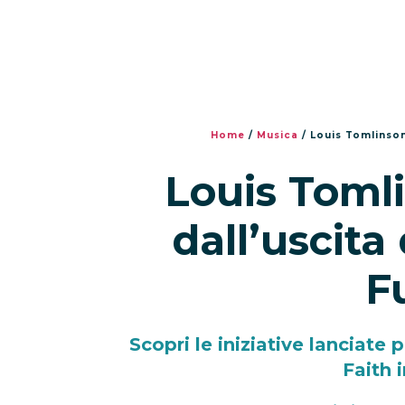
Home
/
Musica
/
Louis Tomlinson
Louis Toml
dall’uscita
F
Scopri le iniziative lanciate 
Faith 