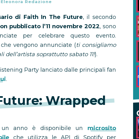
-
Eleonora Redazione
ario di Faith In The Future
, il secondo
on pubblicato l’11 novembre 2022
, sono
lanciate per celebrare questo evento.
che vengono annunciate (
ti consigliamo
i dell’artista soprattutto sabato 11!
).
istening Party lanciato dalle principali fan
qui
.
 Future: Wrapped
di un anno è disponibile un
microsito
ile
che utilizza le API di Spotify per