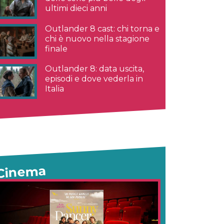
ultimi dieci anni
Outlander 8 cast: chi torna e
chi è nuovo nella stagione
finale
Outlander 8: data uscita,
episodi e dove vederla in
Italia
Cinema