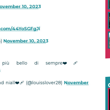
ovember 10, 2023
r.com/44YoSGFgJi
a)
November 10, 2023
 più bello di sempre❤️‍🩹
G
 niall❤️‍🩹 (@louisslover28)
November