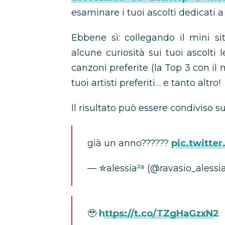
esaminare i tuoi ascolti dedicati a
Ebbene sì: collegando il mini si
alcune curiosità sui tuoi ascolti
canzoni preferite (la Top 3 con il 
tuoi artisti preferiti… e tanto altro!
Il risultato può essere condiviso s
già un anno??????
pic.twitte
— ✮alessia²⁸ (@ravasio_alessi
🥹
https://t.co/TZgHaGzxN2