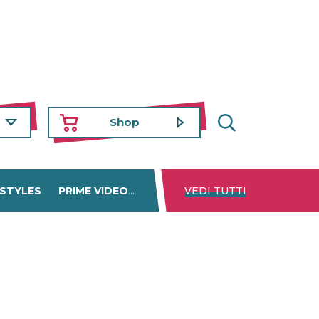
Shop
 STYLES
PRIME VIDEO
DISNEY+
VEDI TUTTI
NETFLIX
TROVA 