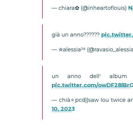
— chiara✿ (@inheartoflouis)
N
già un anno??????
pic.twitte
— ✮alessia²⁸ (@ravasio_alessi
un anno dell' album
pic.twitter.com/owDF28lBr
— chià⭐pcd||saw lou twice and
10, 2023