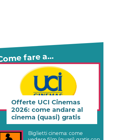
Come fare a…
Offerte UCI Cinemas
2026: come andare al
cinema (quasi) gratis
Biglietti cinema: come
vedere film (quasi) gratis con