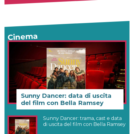
Cinema
Sunny Dancer: data di uscita
del film con Bella Ramsey
Sunny Dancer: trama, cast e data
di uscita del film con Bella Ramsey