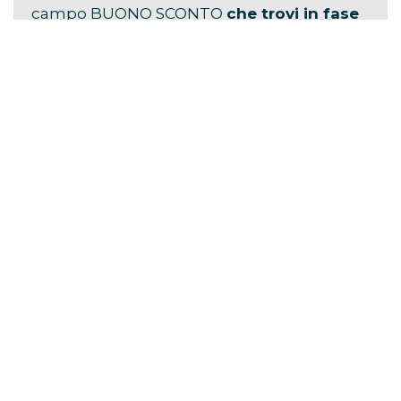
campo BUONO SCONTO
che trovi in fase
di prenotazione
, per ottenere
la più alta
percentuale di sconto
!
Questo articolo contiene link di affiliazione. Se clicchi su
uno di questi link e fai un acquisto, potremmo ricevere una
commissione senza alcun costo aggiuntivo per te.
TAGS:
TIZIANO FERRO
Come fare a…