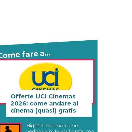
Come fare a…
Offerte UCI Cinemas
2026: come andare al
cinema (quasi) gratis
Biglietti cinema: come
vedere film (quasi) gratis con