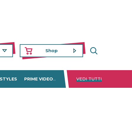
Shop
 STYLES
PRIME VIDEO
DISNEY+
VEDI TUTTI
NETFLIX
TROVA 