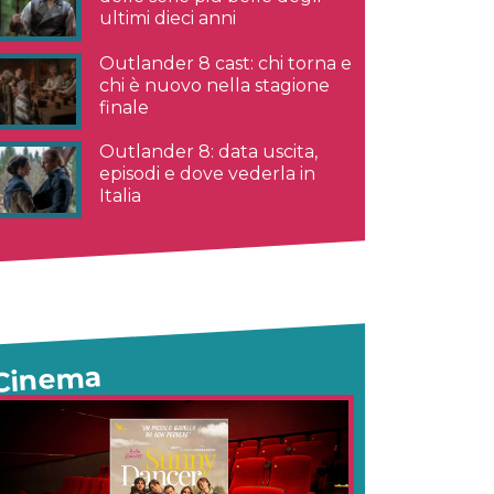
ultimi dieci anni
Outlander 8 cast: chi torna e
chi è nuovo nella stagione
finale
Outlander 8: data uscita,
episodi e dove vederla in
Italia
Cinema