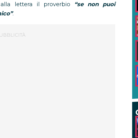
la lettera il proverbio
“se non puoi
mico”
.