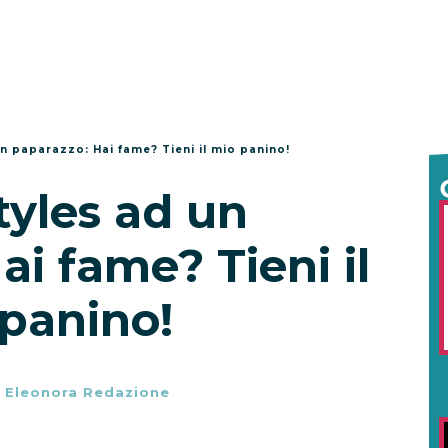
un paparazzo: Hai fame? Tieni il mio panino!
tyles ad un
i fame? Tieni il
panino!
-
Eleonora Redazione